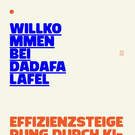
Zum
Inhalt
springen
Willko
mmen
bei
Dadafa
lafel
Effizienzsteige